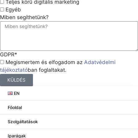
Teljes körű digitális marketing
Egyéb
Miben segíthetünk?
GDPR*
Megismertem és elfogadom az
Adatvédelmi
tájékoztató
ban foglaltakat.
KÜLDÉS
EN
Főoldal
Szolgáltatások
Iparágak