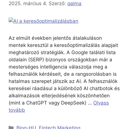
2025. március 4.
Szerző:
qalma
Az elmúlt években jelentős átalakuláson
mentek keresztül a keresőoptimalizálás alapjait
meghatározó stratégiák. A Google találati lista
oldalain (SERP) bizonyos országokban már a
mesterséges intelligencia válaszolja meg a
felhasználók kérdéseit, de a rangsorolásban is
hatalmas szerepet játszik az AI. A felhasználók
keresései ráadásul a különböző AI chatbotok és
alkalmazások elterjedésének köszönhetően
(mint a ChatGPT vagy DeepSeek) …
Olvass
tovább
Blog-HU
,
Fintech Marketing
,