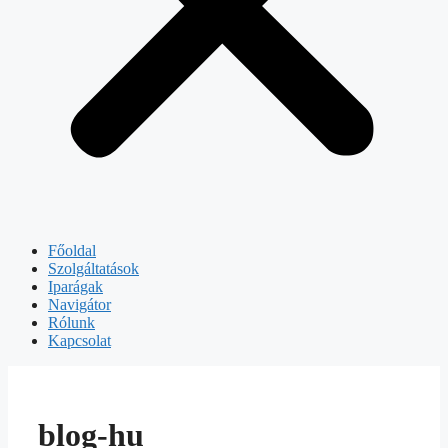
Főoldal
Szolgáltatások
Iparágak
Navigátor
Rólunk
Kapcsolat
blog-hu