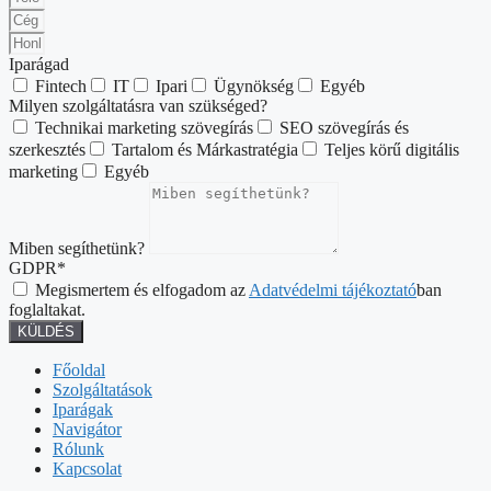
Iparágad
Fintech
IT
Ipari
Ügynökség
Egyéb
Milyen szolgáltatásra van szükséged?
Technikai marketing szövegírás
SEO szövegírás és
szerkesztés
Tartalom és Márkastratégia
Teljes körű digitális
marketing
Egyéb
Miben segíthetünk?
GDPR*
Megismertem és elfogadom az
Adatvédelmi tájékoztató
ban
foglaltakat.
KÜLDÉS
Főoldal
Szolgáltatások
Iparágak
Navigátor
Rólunk
Kapcsolat