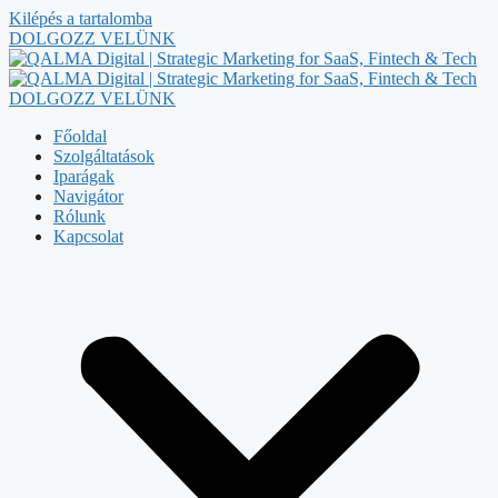
Kilépés a tartalomba
DOLGOZZ VELÜNK
DOLGOZZ VELÜNK
Főoldal
Szolgáltatások
Iparágak
Navigátor
Rólunk
Kapcsolat