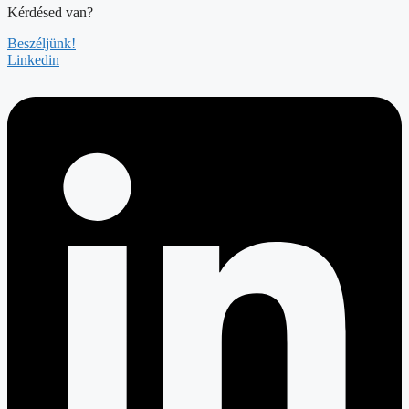
Kérdésed van?
Beszéljünk!
Linkedin