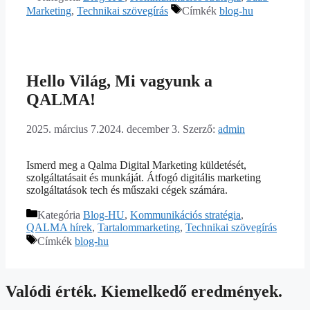
Marketing
,
Technikai szövegírás
Címkék
blog-hu
Hello Világ, Mi vagyunk a
QALMA!
2025. március 7.
2024. december 3.
Szerző:
admin
Ismerd meg a Qalma Digital Marketing küldetését,
szolgáltatásait és munkáját. Átfogó digitális marketing
szolgáltatások tech és műszaki cégek számára.
Kategória
Blog-HU
,
Kommunikációs stratégia
,
QALMA hírek
,
Tartalommarketing
,
Technikai szövegírás
Címkék
blog-hu
Valódi érték. Kiemelkedő eredmények.