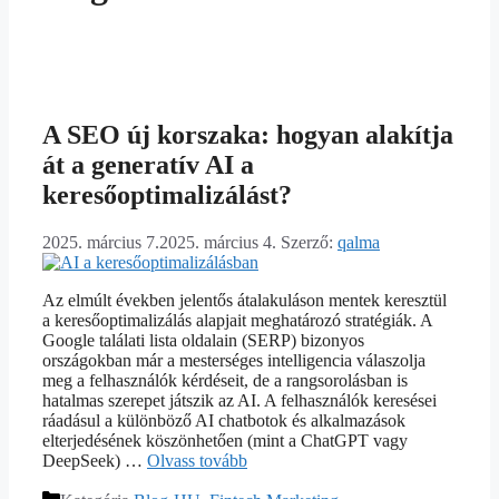
A SEO új korszaka: hogyan alakítja
át a generatív AI a
keresőoptimalizálást?
2025. március 7.
2025. március 4.
Szerző:
qalma
Az elmúlt években jelentős átalakuláson mentek keresztül
a keresőoptimalizálás alapjait meghatározó stratégiák. A
Google találati lista oldalain (SERP) bizonyos
országokban már a mesterséges intelligencia válaszolja
meg a felhasználók kérdéseit, de a rangsorolásban is
hatalmas szerepet játszik az AI. A felhasználók keresései
ráadásul a különböző AI chatbotok és alkalmazások
elterjedésének köszönhetően (mint a ChatGPT vagy
DeepSeek) …
Olvass tovább