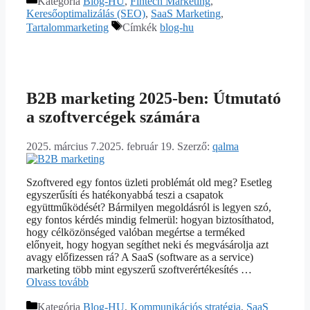
Kategória
Blog-HU
,
Fintech Marketing
,
Keresőoptimalizálás (SEO)
,
SaaS Marketing
,
Tartalommarketing
Címkék
blog-hu
B2B marketing 2025-ben: Útmutató
a szoftvercégek számára
2025. március 7.
2025. február 19.
Szerző:
qalma
Szoftvered egy fontos üzleti problémát old meg? Esetleg
egyszerűsíti és hatékonyabbá teszi a csapatok
együttműködését? Bármilyen megoldásról is legyen szó,
egy fontos kérdés mindig felmerül: hogyan biztosíthatod,
hogy célközönséged valóban megértse a terméked
előnyeit, hogy hogyan segíthet neki és megvásárolja azt
avagy előfizessen rá? A SaaS (software as a service)
marketing több mint egyszerű szoftverértékesítés …
Olvass tovább
Kategória
Blog-HU
,
Kommunikációs stratégia
,
SaaS